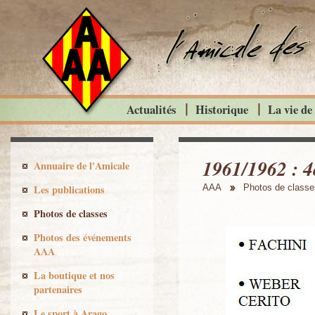
Actualités
Historique
La vie de
1961/1962 : 4
Annuaire de l'Amicale
Les publications
AAA
Photos de classe
Photos de classes
Photos des événements
AAA
La boutique et nos
partenaires
Le sport à Arago