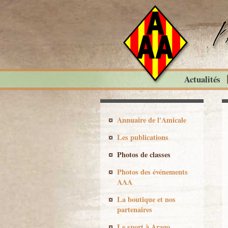
Actualités
Annuaire de l'Amicale
Les publications
Photos de classes
Photos des événements
AAA
La boutique et nos
partenaires
Le sport à Arago