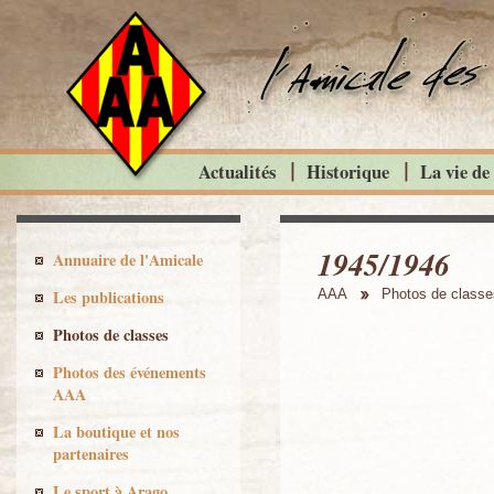
Actualités
Historique
La vie de
1945/1946
Annuaire de l'Amicale
Les publications
AAA
Photos de classe
Photos de classes
Photos des événements
AAA
La boutique et nos
partenaires
Le sport à Arago