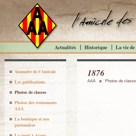
Actualités
Historique
La vie de
1876
Annuaire de l'Amicale
Les publications
AAA
Photos de classe
Photos de classes
Photos des événements
AAA
La boutique et nos
partenaires
Le sport à Arago